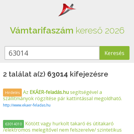
Vámtarifaszám
kereső 2026
2 találat a(z)
63014
kifejezésre
Az
EKÁER-feladás.hu
segítségével a
Hirdetés
szállítmányok rögzítése pár kattintással megoldható.
http://www.ekaer-feladas.hu
Kötött vagy hurkolt takaró és útitakaró
63014010
/elektromos melegítővel nem felszerelve/ szintetikus