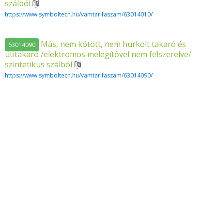
szálból
https://www.symboltech.hu/vamtarifaszam/63014010/
Más, nem kötött, nem hurkolt takaró és
63014090
útitakaró /elektromos melegítővel nem felszerelve/
szintetikus szálból
https://www.symboltech.hu/vamtarifaszam/63014090/