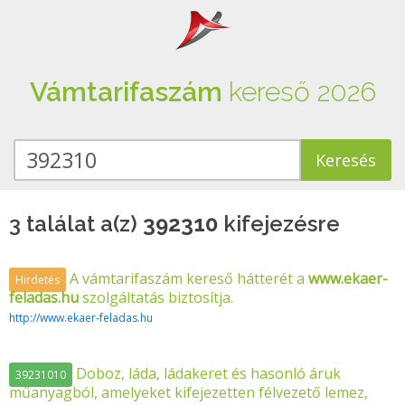
Vámtarifaszám
kereső 2026
3 találat a(z)
392310
kifejezésre
A vámtarifaszám kereső hátterét a
www.ekaer-
Hirdetés
feladas.hu
szolgáltatás biztosítja.
http://www.ekaer-feladas.hu
Doboz, láda, ládakeret és hasonló áruk
39231010
műanyagból, amelyeket kifejezetten félvezető lemez,