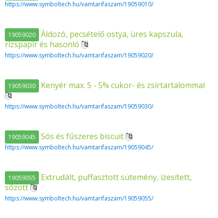
https://www.symboltech.hu/vamtarifaszam/19059010/
Áldozó, pecsételő ostya, üres kapszula,
19059020
rizspapír és hasonló
https://www.symboltech.hu/vamtarifaszam/19059020/
Kenyér max. 5 - 5% cukor- és zsírtartalommal
19059030
https://www.symboltech.hu/vamtarifaszam/19059030/
Sós és fűszeres biscuit
19059045
https://www.symboltech.hu/vamtarifaszam/19059045/
Extrudált, puffasztott sütemény, ízesített,
19059055
sózott
https://www.symboltech.hu/vamtarifaszam/19059055/