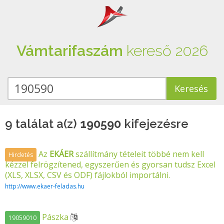
Vámtarifaszám
kereső 2026
9 találat a(z)
190590
kifejezésre
Az
EKÁER
szállítmány tételeit többé nem kell
Hirdetés
kézzel felrögzítened, egyszerűen és gyorsan tudsz Excel
(XLS, XLSX, CSV és ODF) fájlokból importálni.
http://www.ekaer-feladas.hu
Pászka
19059010