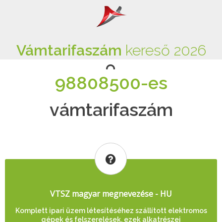
Vámtarifaszám
kereső 2026
98808500-es
vámtarifaszám
VTSZ magyar megnevezése - HU
Komplett ipari üzem létesítéséhez szállított elektromos
gépek és felszerelések, ezek alkatrészei