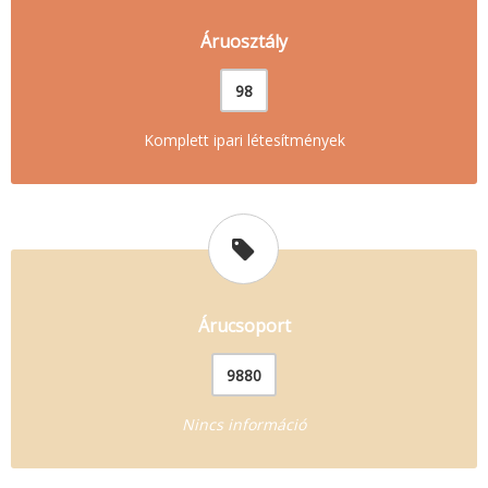
Áruosztály
98
Komplett ipari létesítmények
Árucsoport
9880
Nincs információ