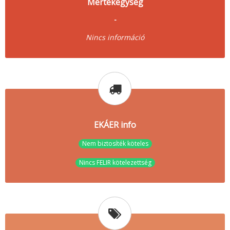
Mértékegység
-
Nincs információ
EKÁER info
Nem biztosíték köteles
Nincs FELIR kötelezettség