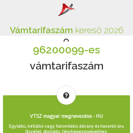
Vámtarifaszám
kereső 2026
96200099-es
vámtarifaszám
VTSZ magyar megnevezése - HU
Egylábú, kétlábú vagy háromlábú állvány és hasonló áru
(kivétel: digitális, fényképezőgépekhez,