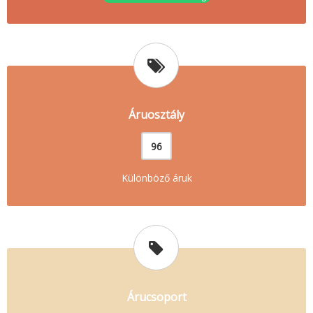
Áruosztály
96
Különböző áruk
Árucsoport