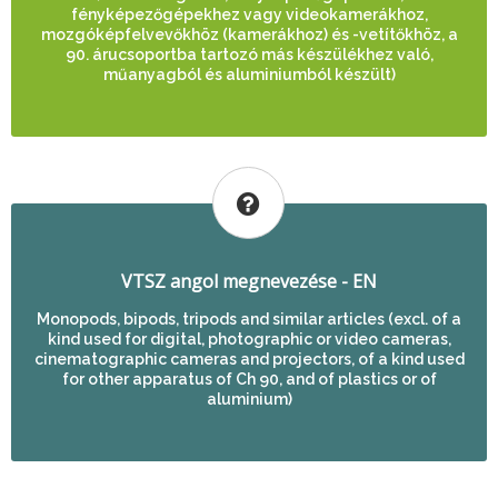
fényképezőgépekhez vagy videokamerákhoz,
mozgóképfelvevőkhöz (kamerákhoz) és -vetítőkhöz, a
90. árucsoportba tartozó más készülékhez való,
műanyagból és aluminiumból készült)
VTSZ angol megnevezése - EN
Monopods, bipods, tripods and similar articles (excl. of a
kind used for digital, photographic or video cameras,
cinematographic cameras and projectors, of a kind used
for other apparatus of Ch 90, and of plastics or of
aluminium)