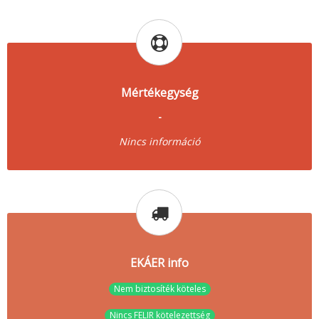
Mértékegység
-
Nincs információ
EKÁER info
Nem biztosíték köteles
Nincs FELIR kötelezettség