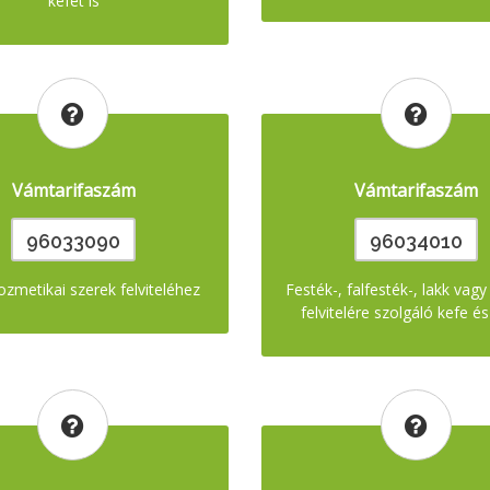
kefét is
Vámtarifaszám
Vámtarifaszám
96033090
96034010
ozmetikai szerek felviteléhez
Festék-, falfesték-, lakk vag
felvitelére szolgáló kefe é