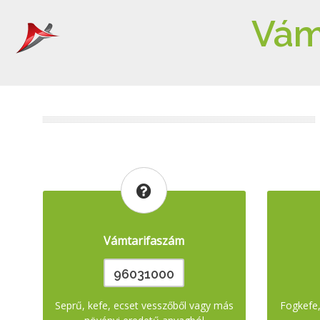
Vám
Vámtarifaszám
96031000
Seprű, kefe, ecset vesszőből vagy más
Fogkefe,