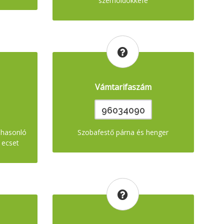
szemöldökkefe
Vámtarifaszám
96034090
y hasonló
Szobafestő párna és henger
s ecset