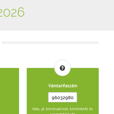
2026
Vámtarifaszám
96032980
Más, pl. borotvaecset, körömkefe és