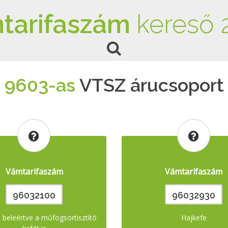
tarifaszám
kereső 
9603-as
VTSZ árucsoport
Vámtarifaszám
Vámtarifaszám
96032100
96032930
 beleértve a műfogsortisztító
Hajkefe