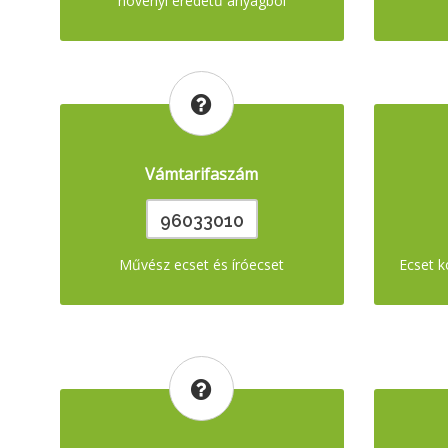
növényi eredetű anyagból
Vámtarifaszám
96033010
Művész ecset és íróecset
Ecset k