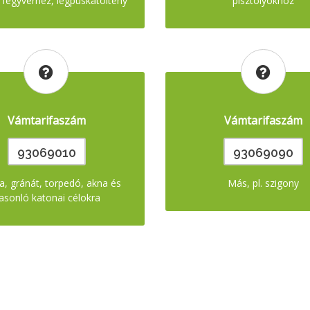
 fegyverhez, légpuskatöltény
pisztolyokhoz
Vámtarifaszám
Vámtarifaszám
93069010
93069090
, gránát, torpedó, akna és
Más, pl. szigony
asonló katonai célokra