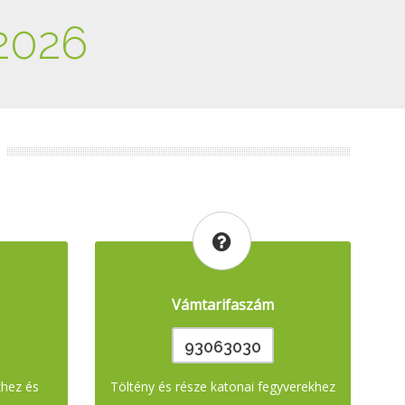
2026
Vámtarifaszám
93063030
khez és
Töltény és része katonai fegyverekhez