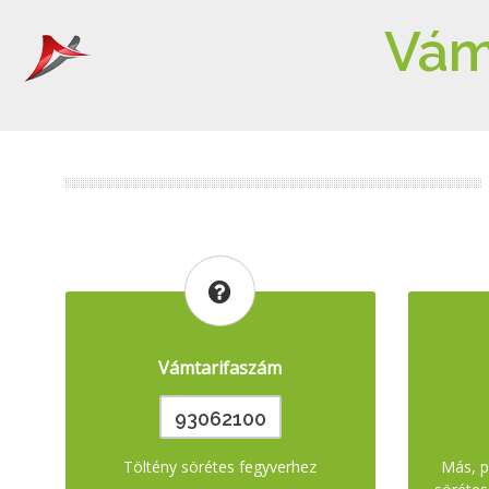
Vám
Vámtarifaszám
93062100
Töltény sörétes fegyverhez
Más, pl