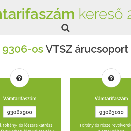
tarifaszám
kereső 
9306-os
VTSZ árucsoport
Vámtarifaszám
Vámtarifaszám
93062900
93063010
. töltény- és lőszeralkatrész
Töltény és része revolvere