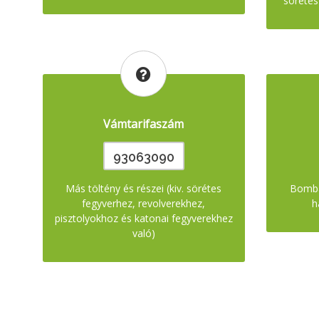
sörétes
Vámtarifaszám
93063090
Más töltény és részei (kiv. sörétes
Bomba
fegyverhez, revolverekhez,
h
pisztolyokhoz és katonai fegyverekhez
való)