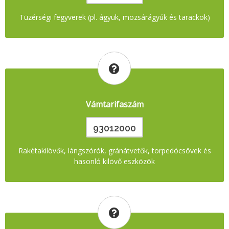
Tüzérségi fegyverek (pl. ágyuk, mozsárágyúk és tarackok)
Vámtarifaszám
93012000
Rakétakilövők, lángszórók, gránátvetők, torpedócsövek és
hasonló kilövő eszközök