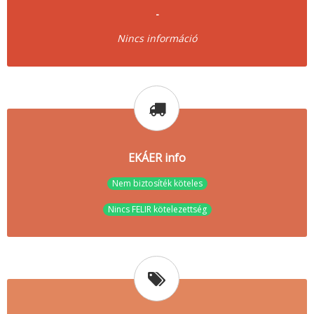
-
Nincs információ
EKÁER info
Nem biztosíték köteles
Nincs FELIR kötelezettség