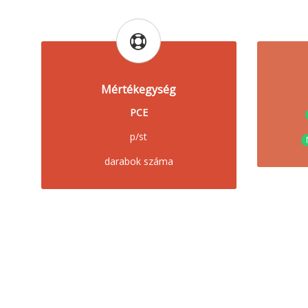
Mértékegység
PCE
p/st
darabok száma