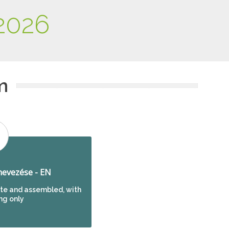
2026
m
evezése - EN
e and assembled, with
ng only