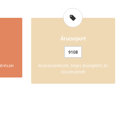
Árucsoport
9108
atrészei
Kisóraszerkezet, teljes (komplett) és
összeszerelt