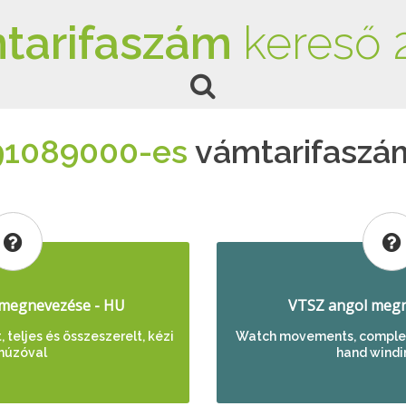
tarifaszám
kereső 
91089000-es
vámtarifaszá
megnevezése - HU
VTSZ angol megn
, teljes és összeszerelt, kézi
Watch movements, complet
lhúzóval
hand windi