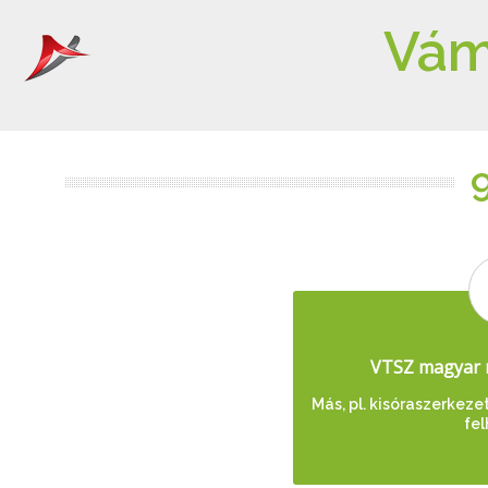
Vám
VTSZ magyar 
Más, pl. kisóraszerkezet
fe