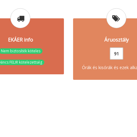
EKÁER info
Áruosztály
Nem biztosíték köteles
91
Nincs FELIR kötelezettség
Órák és kisórák és ezek alk