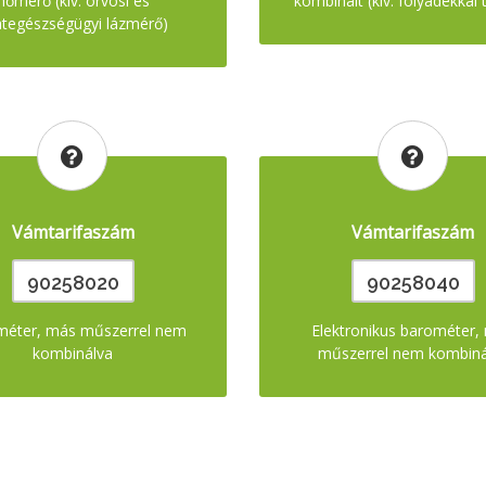
hőmérő (kiv. orvosi és
kombinált (kiv. folyadékkal t
ategészségügyi lázmérő)
Vámtarifaszám
Vámtarifaszám
90258020
90258040
méter, más műszerrel nem
Elektronikus barométer,
kombinálva
műszerrel nem kombiná