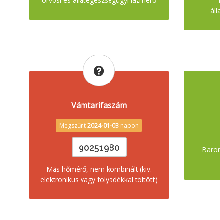
orvosi és állategészségügyi lázmérő
áll
Vámtarifaszám
Megszűnt
2024-01-03
napon
90251980
Baro
Más hőmérő, nem kombinált (kiv.
elektronikus vagy folyadékkal töltött)