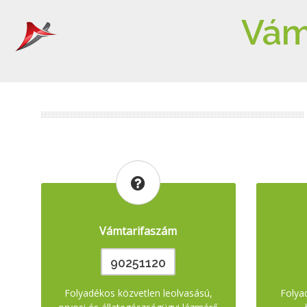
Vám
Vámtarifaszám
90251120
Folyadékos közvetlen leolvasású,
Folya