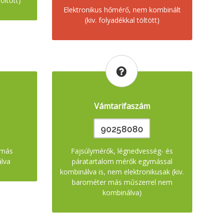
öltött)
Elektronikus hőmérő, nem kombinált
(kiv. folyadékkal töltött)
Vámtarifaszám
90258080
 más
Fajsúlymérők, légnedvesség- és
lva
páratartalom mérők egymással
kombinálva is, nem elektronikusak (kiv.
barométer más műszerrel nem
kombinálva)