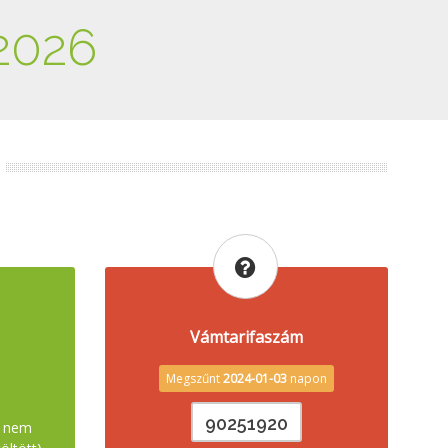
2026
Vámtarifaszám
Megszűnt
2024-01-03
napon
90251920
, nem