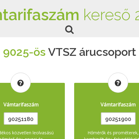
tarifaszám
kereső 
9025-ös
VTSZ árucsoport
Vámtarifaszám
Vámtarifaszám
90251180
90251900
dékos közvetlen leolvasású
Hőmérők és pirométerek