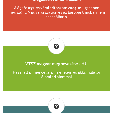
A 85481091-es vámtarifaszám 2024-01-03 napon
megszűnt, Magyarországon és az Európai Unióban nem
használható.
VTSZ magyar megnevezése - HU
Használt primer cella, primer elem és akkumulátor
ólomtartalommal