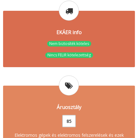
EKÁER info
Nem biztosíték köteles
Nincs FELIR kötelezettség
Áruosztály
85
Elektromos gépek és elektromos felszerelések és ezek