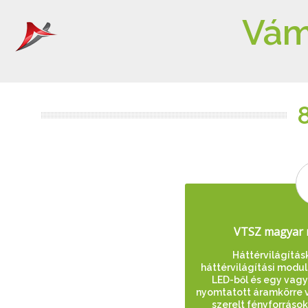
Vám
VTSZ magyar 
Háttérvilágítás
háttérvilágítási modu
LED-ből és egy vagy
nyomtatott áramkörre 
szerelt fényforráso