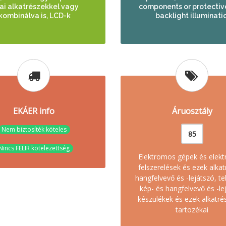
kai alkatrészekkel vagy
components or protective
kombinálva is, LCD-k
backlight illuminatio
EKÁER info
Áruosztály
Nem biztosíték köteles
85
Nincs FELIR kötelezettség
Elektromos gépek és elek
felszerelések és ezek alkat
hangfelvevő és -lejátszó, te
kép- és hangfelvevő és -le
készülékek és ezek alkatré
tartozékai