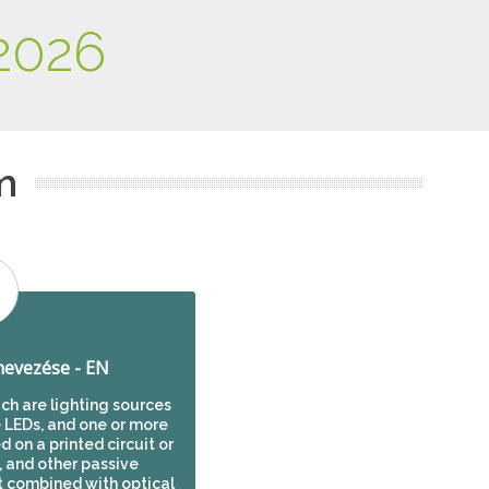
2026
m
evezése - EN
ch are lighting sources
e LEDs, and one or more
on a printed circuit or
, and other passive
 combined with optical