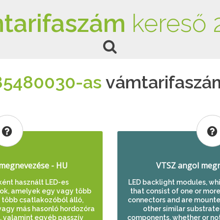
tarifaszám
kereső 
85480030-as
vámtarifaszá
megnevezése - HU
VTSZ angol megn
ként használt LED-es
LED backlight modules, whi
lok, amelyek egy vagy több
that consist of one or mor
 több csatlakozóból álló,
connectors and are mounted 
vagy más hasonló hordozóra
other similar substrate
k, valamint egyéb passzív
components, whether or not