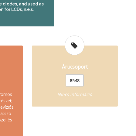
 diodes, and used as
n for LCDs, n.e.s.
Árucsoport
8548
tromos
Nincs információ
részei;
levíziós
játszó
szei és