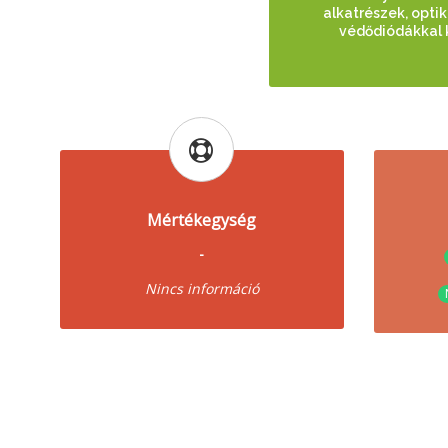
alkatrészek, opti
védődiódákkal 
Mértékegység
-
Nincs információ