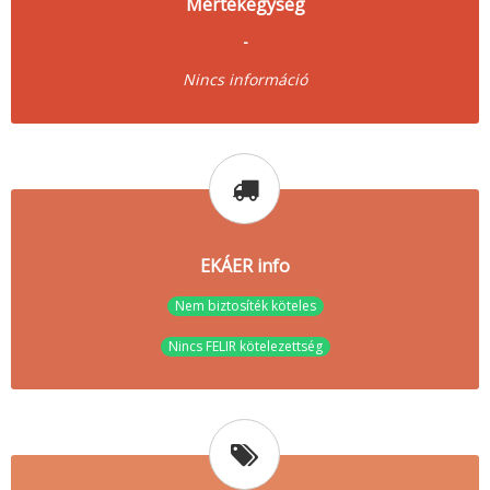
Mértékegység
-
Nincs információ
EKÁER info
Nem biztosíték köteles
Nincs FELIR kötelezettség