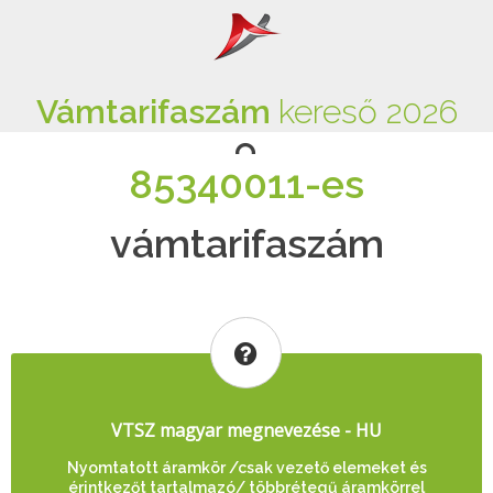
Vámtarifaszám
kereső 2026
85340011-es
vámtarifaszám
VTSZ magyar megnevezése - HU
Nyomtatott áramkör /csak vezető elemeket és
érintkezőt tartalmazó/ többrétegű áramkörrel