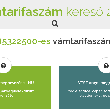
tarifaszám
kereső 
85322500-es
vámtarifaszá
megnevezése - HU
VTSZ angol megn
 műanyagdielektrikumú
Fixed electrical capacitors
denzátor
plastics (excl. po