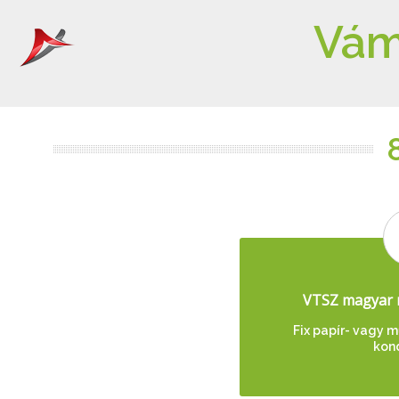
Vám
VTSZ magyar 
Fix papír- vagy
kon