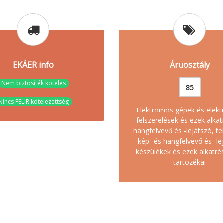
EKÁER info
Áruosztály
Nem biztosíték köteles
85
Nincs FELIR kötelezettség
Elektromos gépek és elek
felszerelések és ezek alkat
hangfelvevő és -lejátszó, te
kép- és hangfelvevő és -le
készülékek és ezek alkatré
tartozékai