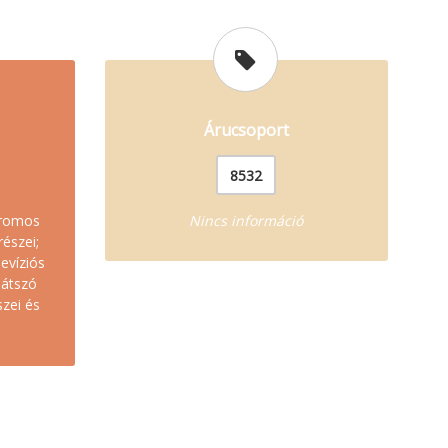
Árucsoport
8532
tromos
Nincs információ
részei;
levíziós
játszó
szei és