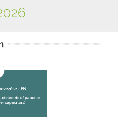
2026
m
evezése - EN
, dielectric of paper or
wer capacitors)