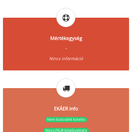
Mértékegység
-
Nincs információ
EKÁER info
Nem biztosíték köteles
Nincs FELIR kötelezettség