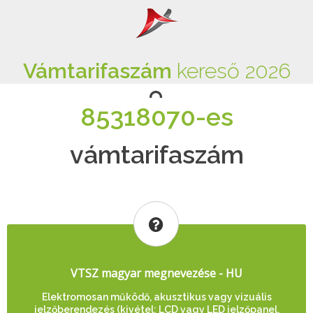
Vámtarifaszám
kereső 2026
85318070-es
vámtarifaszám
VTSZ magyar megnevezése - HU
Elektromosan működő, akusztikus vagy vizuális
jelzőberendezés (kivétel: LCD vagy LED jelzőpanel,