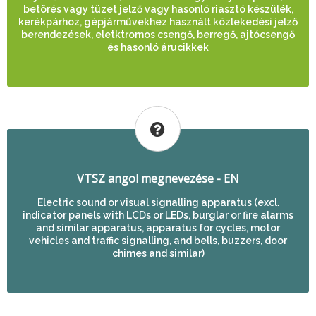
betörés vagy tüzet jelző vagy hasonló riasztó készülék,
kerékpárhoz, gépjárművekhez használt közlekedési jelző
berendezések, eletktromos csengő, berregő, ajtócsengő
és hasonló árucikkek
VTSZ angol megnevezése - EN
Electric sound or visual signalling apparatus (excl.
indicator panels with LCDs or LEDs, burglar or fire alarms
and similar apparatus, apparatus for cycles, motor
vehicles and traffic signalling, and bells, buzzers, door
chimes and similar)