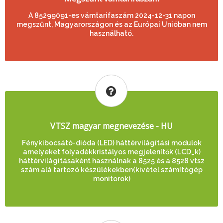
A 85299091-es vámtarifaszám 2024-12-31 napon
megszűnt, Magyarországon és az Európai Unióban nem
használható.
VTSZ magyar megnevezése - HU
Fénykibocsátó-dióda (LED) háttérvilágítási modulok
amelyeket folyadékkristályos megjelenítők (LCD_k)
háttérvilágításaként használnak a 8525 és a 8528 vtsz
szám alá tartozó készülékekben(kivétel számítógép
monitorok)