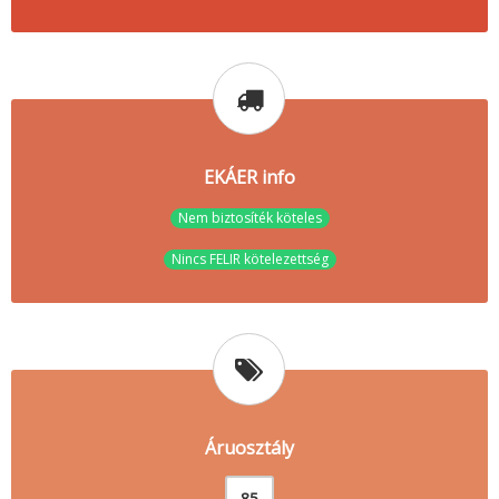
EKÁER info
Nem biztosíték köteles
Nincs FELIR kötelezettség
Áruosztály
85