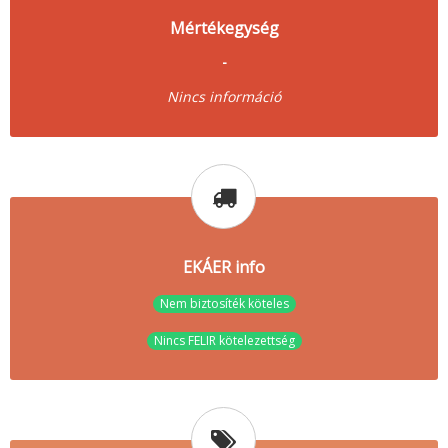
Mértékegység
-
Nincs információ
EKÁER info
Nem biztosíték köteles
Nincs FELIR kötelezettség