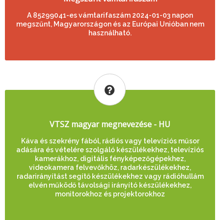
A 85299041-es vámtarifaszám 2024-01-03 napon
megszűnt, Magyarországon és az Európai Unióban nem
használható.
VTSZ magyar megnevezése - HU
Káva és szekrény fából, rádiós vagy televíziós műsor
adására és vételére szolgáló készülékekhez, televíziós
kamerákhoz, digitális fényképezőgépekhez,
videokamera felvevőkhöz, radarkészülékekhez,
radarirányítást segítő készülékekhez vagy rádióhullám
elvén működő távolsági irányító készülékekhez,
monitorokhoz és projektorokhoz