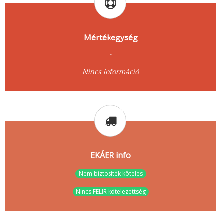
Mértékegység
-
Nincs információ
EKÁER info
Nem biztosíték köteles
Nincs FELIR kötelezettség