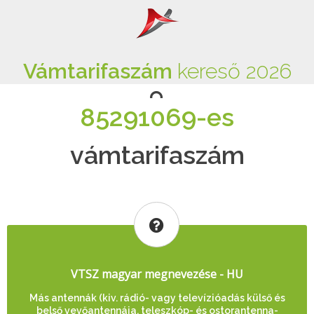
Vámtarifaszám
kereső 2026
85291069-es
vámtarifaszám
VTSZ magyar megnevezése - HU
Más antennák (kiv. rádió- vagy televízióadás külső és
belső vevőantennája, teleszkóp- és ostorantenna-