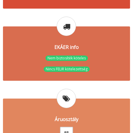
EKÁER info
Nem biztosíték köteles
Nincs FELIR kötelezettség
Áruosztály
85