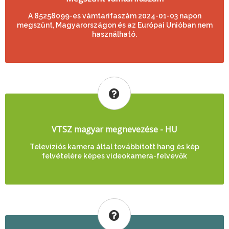
A 85258099-es vámtarifaszám 2024-01-03 napon
megszűnt, Magyarországon és az Európai Unióban nem
használható.
VTSZ magyar megnevezése - HU
Televíziós kamera által továbbított hang és kép
felvételére képes videokamera-felvevők