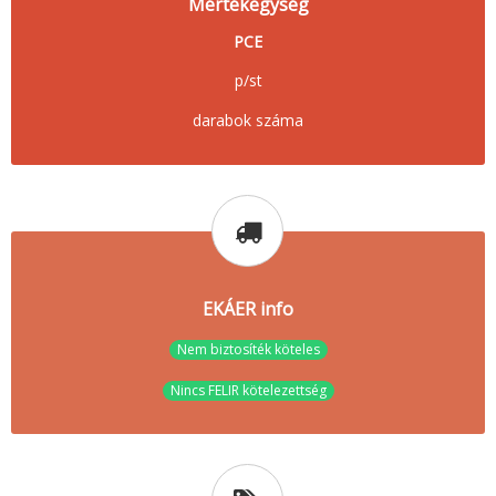
Mértékegység
PCE
p/st
darabok száma
EKÁER info
Nem biztosíték köteles
Nincs FELIR kötelezettség