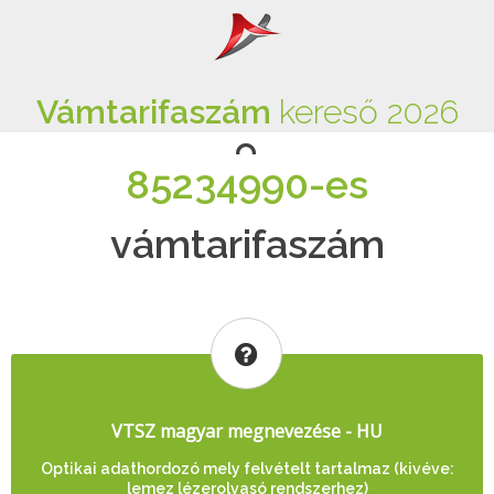
Vámtarifaszám
kereső 2026
85234990-es
vámtarifaszám
VTSZ magyar megnevezése - HU
Optikai adathordozó mely felvételt tartalmaz (kivéve:
lemez lézerolvasó rendszerhez)