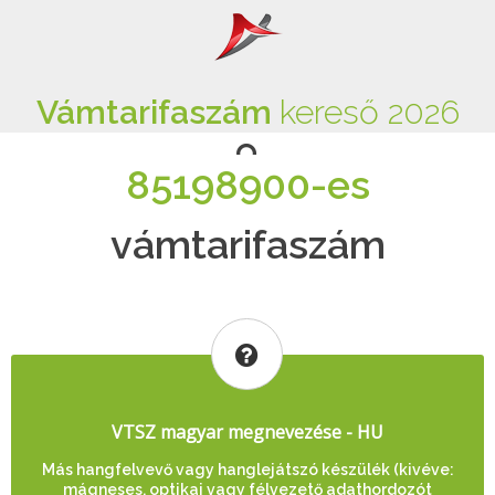
Vámtarifaszám
kereső 2026
85198900-es
vámtarifaszám
VTSZ magyar megnevezése - HU
Más hangfelvevő vagy hanglejátszó készülék (kivéve:
mágneses, optikai vagy félvezető adathordozót