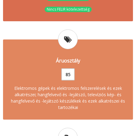
Nincs FELIR kötelezettség
Áruosztály
85
Elektromos gépek és elektromos felszerelések és ezek
alkatrészei; hangfelvevő és -lejátszó, televíziós kép- és
hangfelvevő és -lejátszó készülékek és ezek alkatrészei és
tartozékai