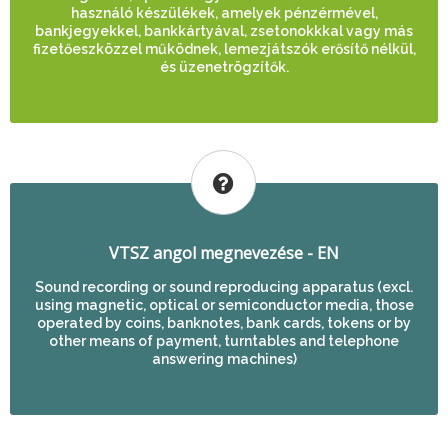
használó készülékek, amelyek pénzérmével,
bankjegyekkel, bankkártyával, zsetonokkkal vagy más
fizetőeszközzel működnek, lemezjátszók erősítő nélkül,
és üzenetrögzítők.
VTSZ angol megnevezése - EN
Sound recording or sound reproducing apparatus (excl.
using magnetic, optical or semiconductor media, those
operated by coins, banknotes, bank cards, tokens or by
other means of payment, turntables and telephone
answering machines)