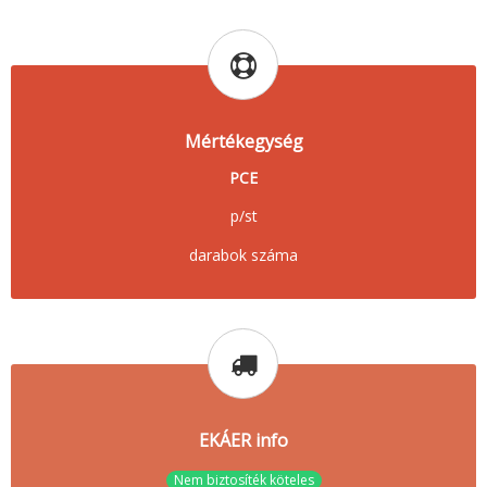
Mértékegység
PCE
p/st
darabok száma
EKÁER info
Nem biztosíték köteles