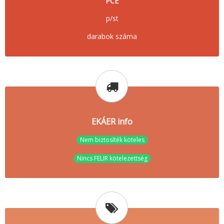
PCE
p/st
darabok száma
EKÁER info
Nem biztosíték köteles
Nincs FELIR kötelezettség