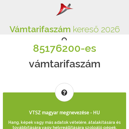
Vámtarifaszám
kereső 2026
85176200-es
vámtarifaszám
VTSZ magyar megnevezése - HU
Hang, képek vagy más adatok vételére, átalakítására és
továbbítására vagy helyreállítására szolgáló gépek,