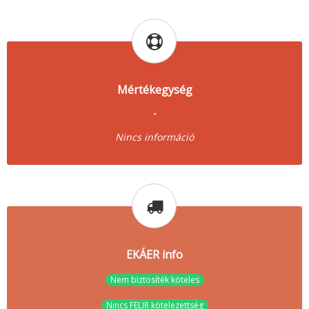
Mértékegység
-
Nincs információ
EKÁER info
Nem biztosíték köteles
Nincs FELIR kötelezettség