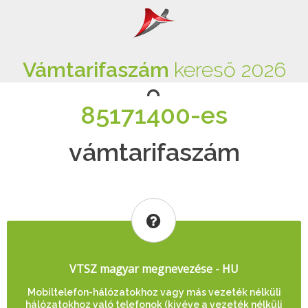
Vámtarifaszám
kereső 2026
85171400-es
vámtarifaszám
VTSZ magyar megnevezése - HU
Mobiltelefon-hálózatokhoz vagy más vezeték nélküli
hálózatokhoz való telefonok (kivéve a vezeték nélküli