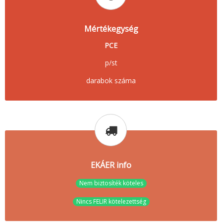
Mértékegység
PCE
p/st
darabok száma
EKÁER info
Nem biztosíték köteles
Nincs FELIR kötelezettség