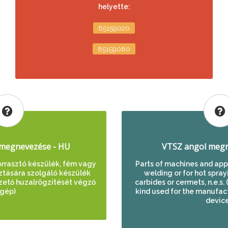
helyette:
85159020
85159080
megnevezése - HU
VTSZ angol megn
orrasztó készülék, fém vagy
Parts of machines and appa
ztására szolgáló készülék
welding or for hot spray
vezető huzalrögzítését végző
carbides or cermets, n.e.s. 
gép)
kind used for the manufac
device