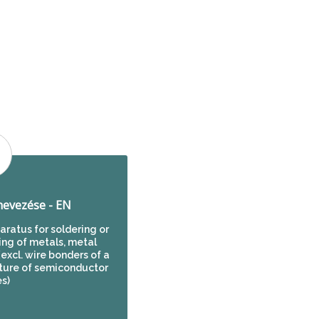
evezése - EN
ratus for soldering or
ing of metals, metal
(excl. wire bonders of a
ture of semiconductor
s)