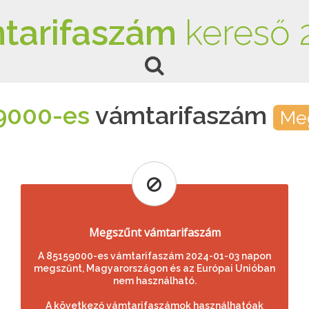
tarifaszám
kereső 
9000-es
vámtarifaszám
Me
Megszűnt vámtarifaszám
A 85159000-es vámtarifaszám 2024-01-03 napon
megszűnt, Magyarországon és az Európai Unióban
nem használható.
A következő vámtarifaszámok használhatóak