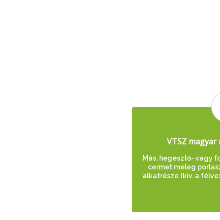
VTSZ magyar 
Más, hegesztő- vagy f
cermet meleg porlas
alkatrésze (kiv. a fél