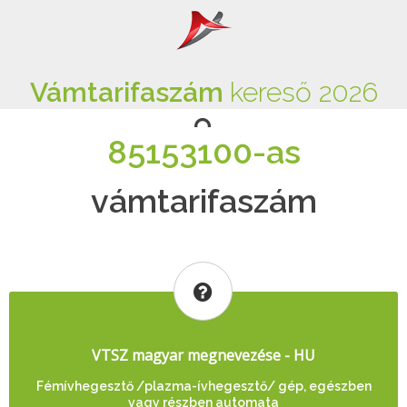
Vámtarifaszám
kereső 2026
85153100-as
vámtarifaszám
VTSZ magyar megnevezése - HU
Fémívhegesztő /plazma-ívhegesztő/ gép, egészben
vagy részben automata