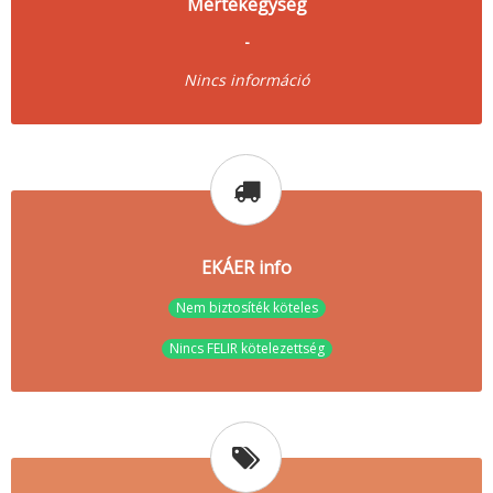
Mértékegység
-
Nincs információ
EKÁER info
Nem biztosíték köteles
Nincs FELIR kötelezettség