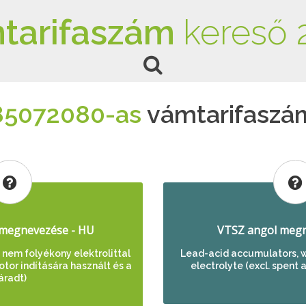
tarifaszám
kereső 
85072080-as
vámtarifaszá
megnevezése - HU
VTSZ angol megn
nem folyékony elektrolittal
Lead-acid accumulators, w
tor indítására használt és a
electrolyte (excl. spent 
áradt)