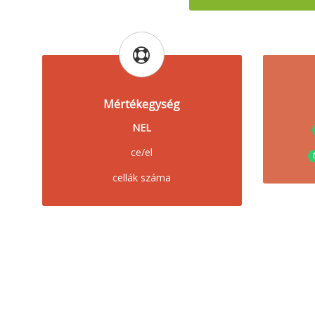
Mértékegység
NEL
ce/el
cellák száma