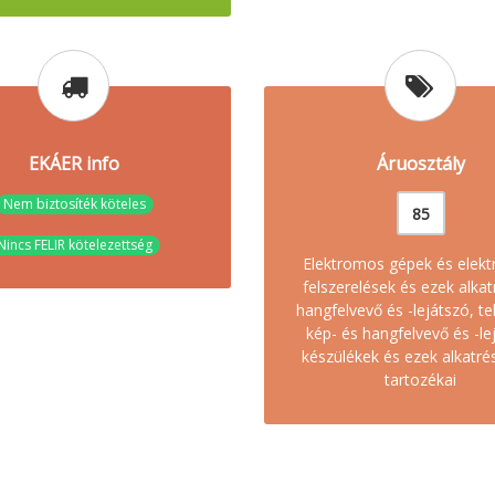
EKÁER info
Áruosztály
Nem biztosíték köteles
85
Nincs FELIR kötelezettség
Elektromos gépek és elek
felszerelések és ezek alkat
hangfelvevő és -lejátszó, te
kép- és hangfelvevő és -le
készülékek és ezek alkatré
tartozékai