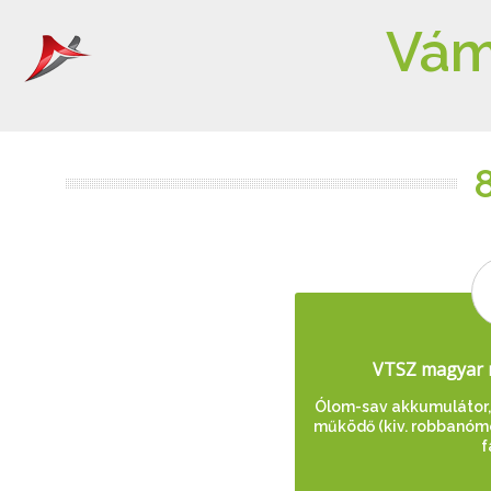
Vám
VTSZ magyar 
Ólom-sav akkumulátor, 
működő (kiv. robbanómo
f