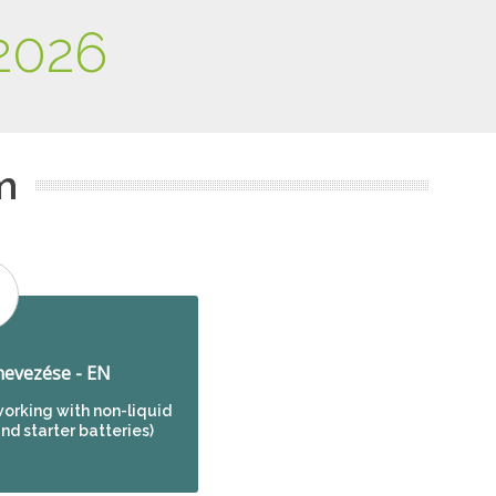
2026
m
evezése - EN
orking with non-liquid
and starter batteries)