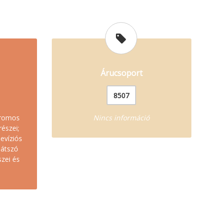
Árucsoport
8507
tromos
Nincs információ
részei;
levíziós
játszó
szei és