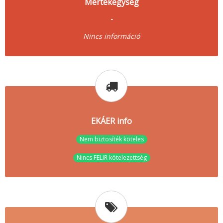
Mértékegység
-
Nincs információ
EKÁER info
Nem biztosíték köteles
Nincs FELIR kötelezettség