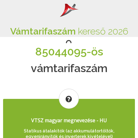
Vámtarifaszám
kereső 2026
85044095-ös
vámtarifaszám
VTSZ magyar megnevezése - HU
Statikus átalakítók (az akkumulátortöltők,
egyenirányítók és inverterek kivételével)