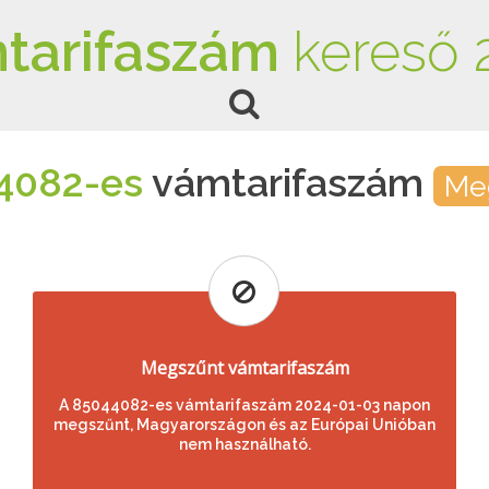
tarifaszám
kereső 
4082-es
vámtarifaszám
Me
Megszűnt vámtarifaszám
A 85044082-es vámtarifaszám 2024-01-03 napon
megszűnt, Magyarországon és az Európai Unióban
nem használható.