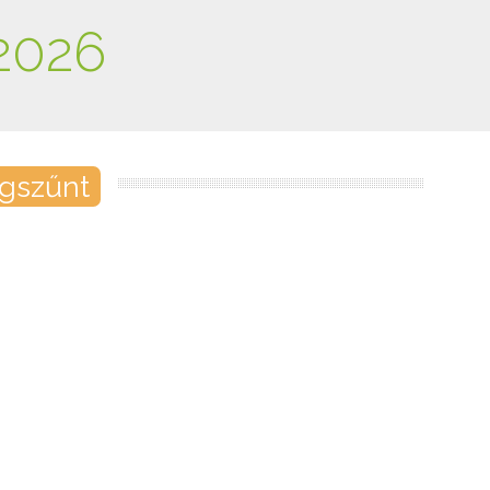
2026
gszűnt