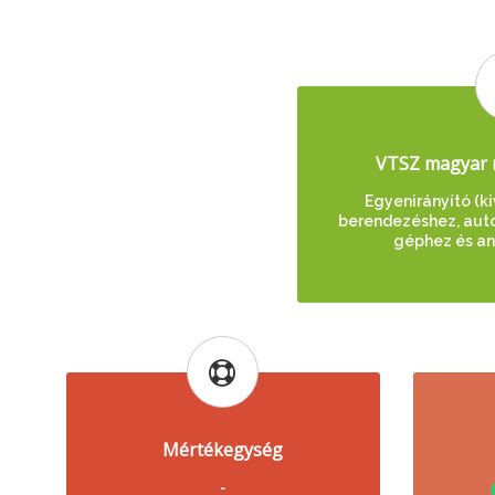
VTSZ magyar 
Egyenirányító (k
berendezéshez, aut
géphez és an
Mértékegység
-