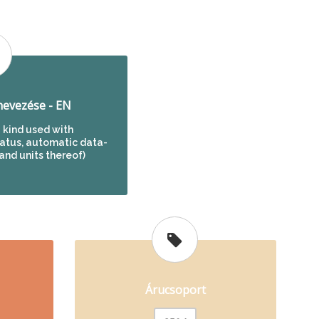
evezése - EN
 a kind used with
atus, automatic data-
nd units thereof)
Árucsoport