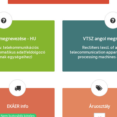
megnevezése - HU
VTSZ angol megn
iv. telekommunikációs
Rectifiers (excl. of
omatikus adatfeldolgozó
telecommunication appar
nak egységeihez)
processing machines a
EKÁER info
Áruosztály
Nem biztosíték köteles