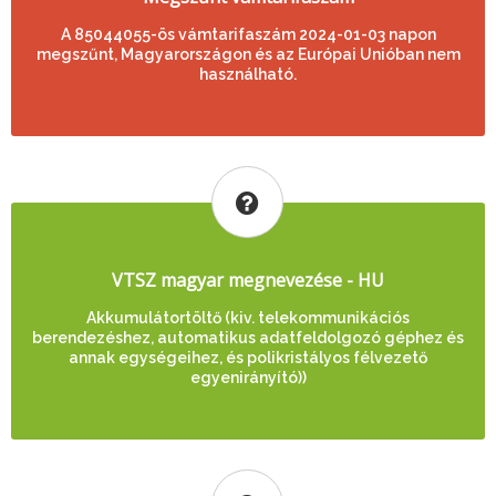
A 85044055-ös vámtarifaszám 2024-01-03 napon
megszűnt, Magyarországon és az Európai Unióban nem
használható.
VTSZ magyar megnevezése - HU
Akkumulátortöltő (kiv. telekommunikációs
berendezéshez, automatikus adatfeldolgozó géphez és
annak egységeihez, és polikristályos félvezető
egyenirányító))