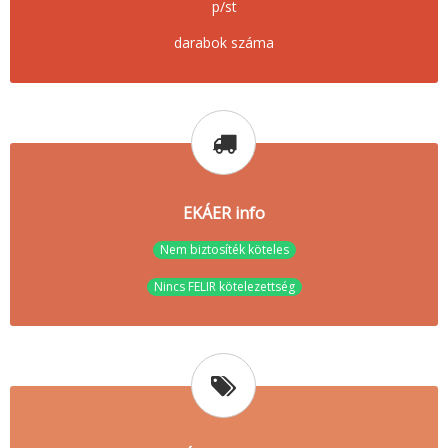
p/st
darabok száma
EKÁER info
Nem biztosíték köteles
Nincs FELIR kötelezettség