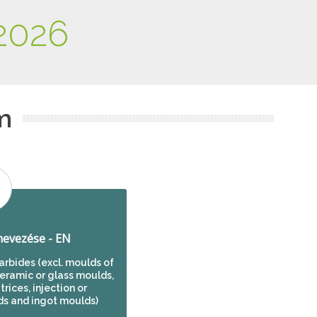
2026
m
evezése - EN
arbides (excl. moulds of
ceramic or glass moulds,
rices, injection or
s and ingot moulds)