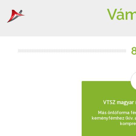
Vám
VTSZ magyar 
Más öntőforma fé
keményfémhez (kiv. 
kompres