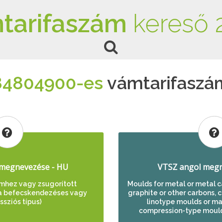
tarifaszám
kereső 
84804900-es
vámtarifaszá
megnevezése - HU
VTSZ angol megn
mhez vagy zsugorított
Moulds for metal or metal c
a befecskendezéses vagy
graphite or other carbons, 
sziós típus)
linotype moulds or mat
compression-type mould