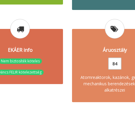
EKÁER info
Áruosztály
Nem biztosíték köteles
84
Nincs FELIR kötelezettség
Atomreaktorok, kazánok, g
mechanikus berendezések
alkatrészei