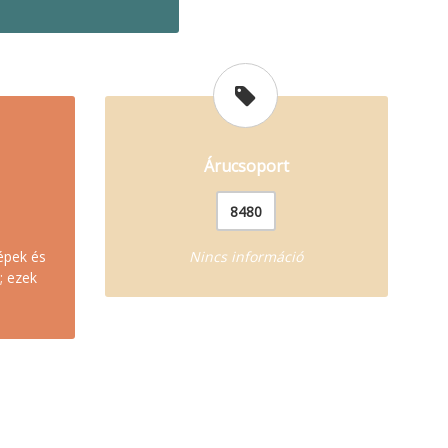
Árucsoport
8480
épek és
Nincs információ
; ezek