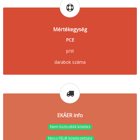
Mértékegység
PCE
p/st
darabok száma
EKÁER info
Nem biztosíték köteles
Nincs FELIR kötelezettség