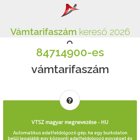
Vámtarifaszám
kereső 2026
84714900-es
vámtarifaszám
VTSZ magyar megnevezése - HU
Automatikus adatfeldolgozó gép, ha egy burkolaton
belül legalább egy központi adatfeldolgozó egységet és