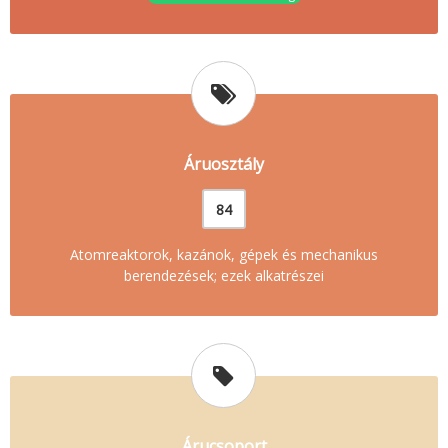
Áruosztály
84
Atomreaktorok, kazánok, gépek és mechanikus
berendezések; ezek alkatrészei
Árucsoport