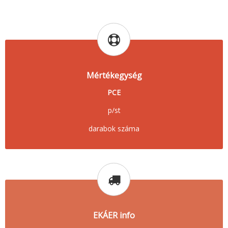
Mértékegység
PCE
p/st
darabok száma
EKÁER info