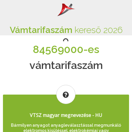
Vámtarifaszám
kereső 2026
84569000-es
vámtarifaszám
VTSZ magyar megnevezése - HU
Bármilyen anyagot anyagleválasztással megmunkáló
elektromos kisüléssel, elektrokémiai vagy