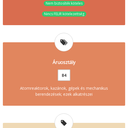
Nem biztosíték köteles
Nincs FELIR kötelezettség
Áruosztály
84
Atomreaktorok, kazánok, gépek és mechanikus
berendezések; ezek alkatrészei