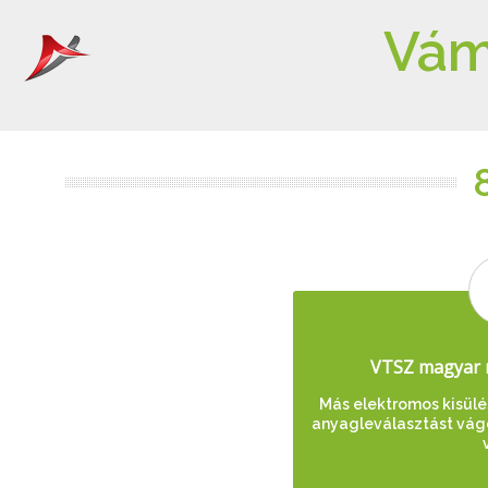
Vám
VTSZ magyar 
Más elektromos kisül
anyagleválasztást vágó