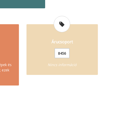
Árucsoport
8456
épek és
Nincs információ
; ezek