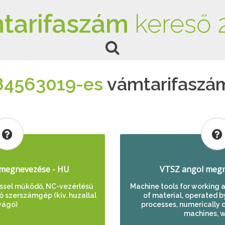
tarifaszám
kereső 
84563019-es
vámtarifaszá
megnevezése - HU
VTSZ angol megn
éssel működő, NC-vezérlésű
Machine tools for working 
 szerszámgép (kiv. huzallal
of material, operated b
vágó)
processes, numerically c
machines, w