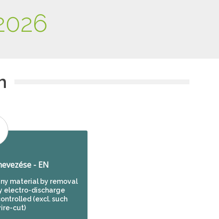
2026
m
evezése - EN
any material by removal
y electro-discharge
ontrolled (excl. such
ire-cut)