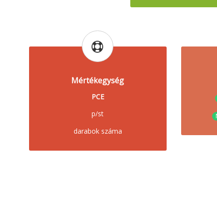
Mértékegység
PCE
p/st
darabok száma