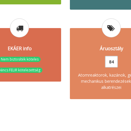
EKÁER info
Áruosztály
Nem biztosíték köteles
84
Nincs FELIR kötelezettség
Atomreaktorok, kazánok, g
mechanikus berendezések
alkatrészei