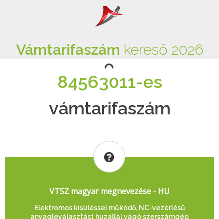
Vámtarifaszám
kereső 2026
84563011-es
vámtarifaszám
VTSZ magyar megnevezése - HU
Elektromos kisüléssel működő, NC-vezérlésű
anyagleválasztást huzallal vágó szerszámgép