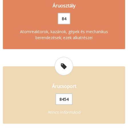
Áruosztály
84
Atomreaktorok, kazánok, gépek és mechanikus
berendezések; ezek alkatrészei
Árucsoport
8454
Nincs információ