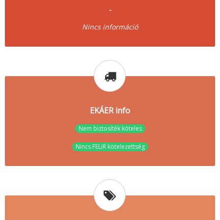
-
Nincs információ
EKÁER info
Nem biztosíték köteles
Nincs FELIR kötelezettség