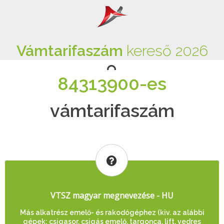
Vámtarifaszám
kereső 2026
84313900-es
vámtarifaszám
VTSZ magyar megnevezése - HU
Más alkatrész emelő- és rakodógéphez (kiv. az alábbi
gépek: csigasor, csigás emelő, targonca, lift, vedres