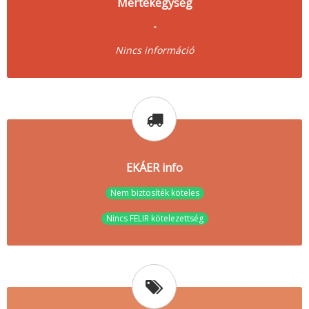
Mértékegység
-
Nincs információ
EKÁER info
Nem biztosíték köteles
Nincs FELIR kötelezettség