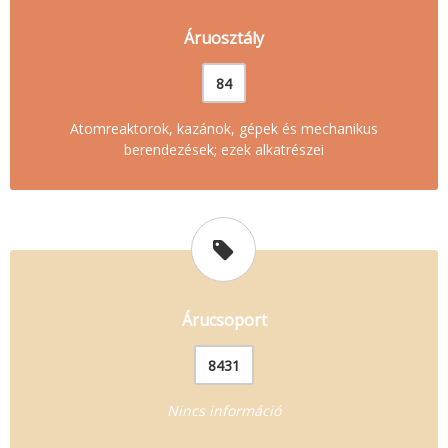
Áruosztály
84
Atomreaktorok, kazánok, gépek és mechanikus
berendezések; ezek alkatrészei
Árucsoport
8431
Nincs információ