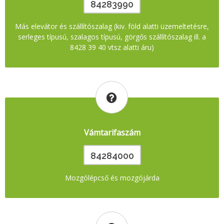
84283990
Más elevátor és szállítószalag (kiv. föld alatti üzemeltetésre,
serleges típusú, szalagos típusú, görgős szállítószalag ill. a
8428 39 40 vtsz alatti áru)
Vámtarifaszám
84284000
Mozgólépcső és mozgójárda