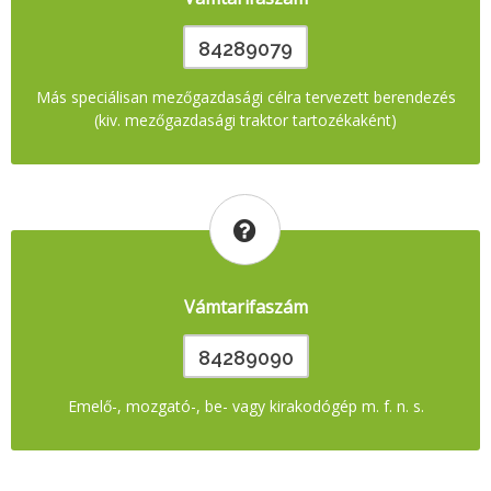
84289079
Más speciálisan mezőgazdasági célra tervezett berendezés
(kiv. mezőgazdasági traktor tartozékaként)
Vámtarifaszám
84289090
Emelő-, mozgató-, be- vagy kirakodógép m. f. n. s.