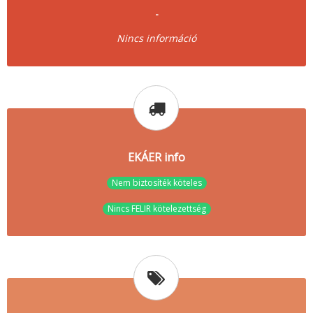
-
Nincs információ
EKÁER info
Nem biztosíték köteles
Nincs FELIR kötelezettség