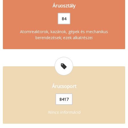
Áruosztály
84
Atomreaktorok, kazánok, gépek és mechanikus
berendezések; ezek alkatrészei
Árucsoport
8417
Nincs információ