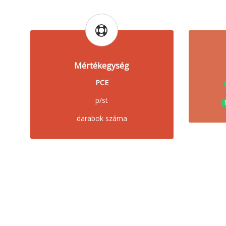
Mértékegység
PCE
p/st
darabok száma