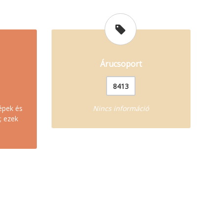
Árucsoport
8413
épek és
Nincs információ
; ezek