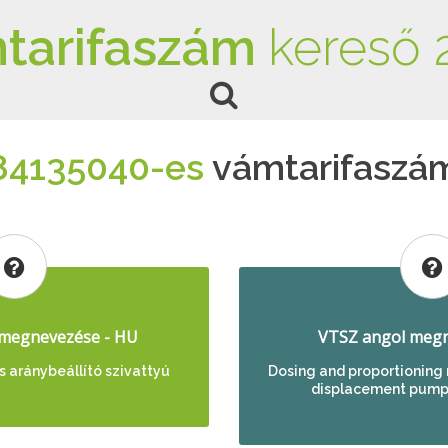
tarifaszám
kereső 
84135040-es
vámtarifaszá
megnevezése - HU
VTSZ angol megn
s aránybeállító szivattyú
Dosing and proportioning 
displacement pump