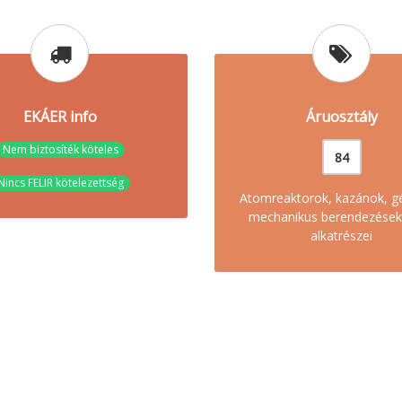
EKÁER info
Áruosztály
Nem biztosíték köteles
84
Nincs FELIR kötelezettség
Atomreaktorok, kazánok, g
mechanikus berendezések
alkatrészei