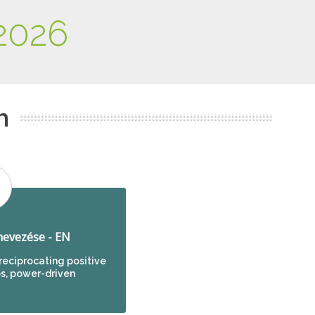
2026
m
evezése - EN
reciprocating positive
s, power-driven