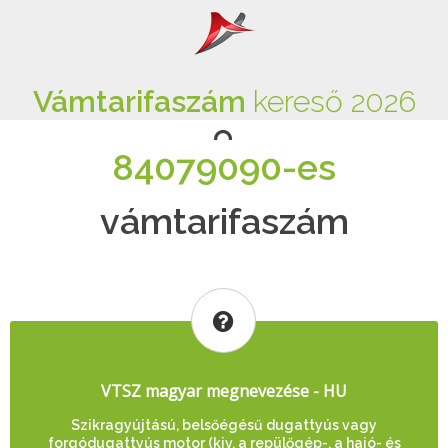
Vámtarifaszám
kereső 2026
84079090-es
vámtarifaszám
VTSZ magyar megnevezése - HU
Szikragyújtású, belsőégésű dugattyús vagy
forgódugattyús motor (kiv. a repülőgép-, a hajó- és