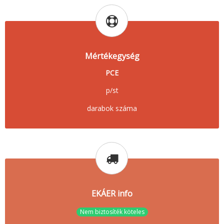
Mértékegység
PCE
p/st
darabok száma
EKÁER info
Nem biztosíték köteles