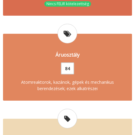
Nincs FELIR kötelezettség
Áruosztály
84
Atomreaktorok, kazánok, gépek és mechanikus
berendezések; ezek alkatrészei