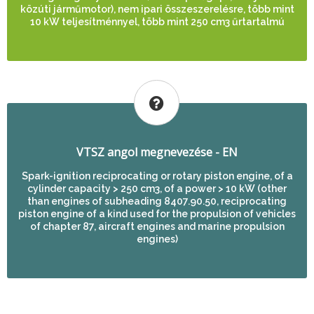
közúti járműmotor), nem ipari összeszerelésre, több mint
10 kW teljesítménnyel, több mint 250 cm3 űrtartalmú
VTSZ angol megnevezése - EN
Spark-ignition reciprocating or rotary piston engine, of a
cylinder capacity > 250 cm3, of a power > 10 kW (other
than engines of subheading 8407.90.50, reciprocating
piston engine of a kind used for the propulsion of vehicles
of chapter 87, aircraft engines and marine propulsion
engines)