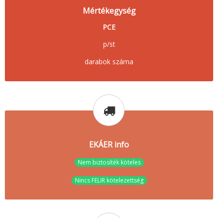
Mértékegység
PCE
p/st
darabok száma
EKÁER info
Nem biztosíték köteles
Nincs FELIR kötelezettség