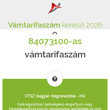
Vámtarifaszám
kereső 2026
84073100-as
vámtarifaszám
VTSZ magyar megnevezése - HU
Szikragyújtású, belsőégésű dugattyús vagy
forgódugattyús közúti-járműmotor, legfeljebb 50 cm3