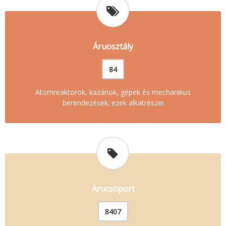
Áruosztály
84
Atomreaktorok, kazánok, gépek és mechanikus
berendezések; ezek alkatrészei
Árucsoport
8407