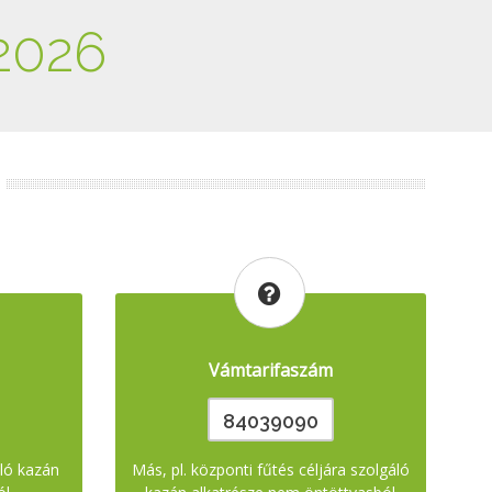
2026
Vámtarifaszám
84039090
áló kazán
Más, pl. központi fűtés céljára szolgáló