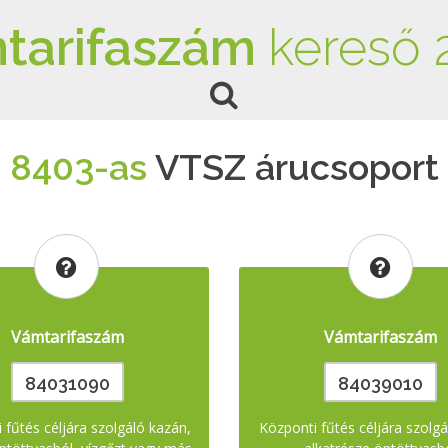
tarifaszám
kereső 
8403-as
VTSZ árucsoport
Vámtarifaszám
Vámtarifaszám
84031090
84039010
 fűtés céljára szolgáló kazán,
Központi fűtés céljára szolg