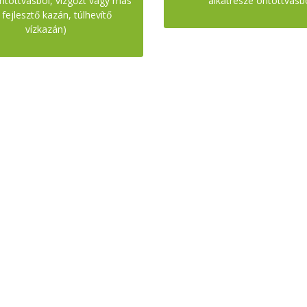
öntöttvasból, vízgőzt vagy más
alkatrésze öntöttvasb
 fejlesztő kazán, túlhevítő
vízkazán)