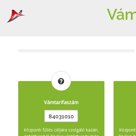
Vám
Vámtarifaszám
84031010
Központi fűtés céljára szolgáló kazán,
Központi