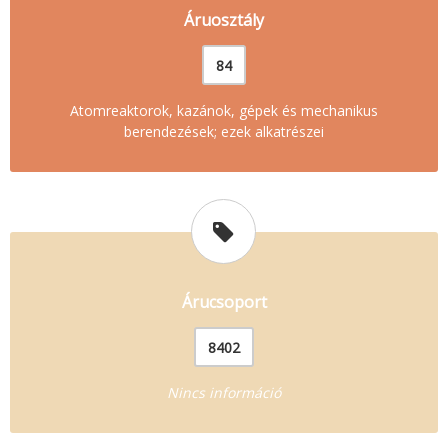
Áruosztály
84
Atomreaktorok, kazánok, gépek és mechanikus
berendezések; ezek alkatrészei
Árucsoport
8402
Nincs információ