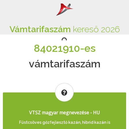
Vámtarifaszám
kereső 2026
84021910-es
vámtarifaszám
VTSZ magyar megnevezése - HU
Füstcsöves gőzfejlesztő kazán, hibrid kazán is