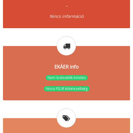
-
Nincs információ
EKÁER info
Nem biztosíték köteles
Nincs FELIR kötelezettség