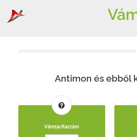
Vám
Antimon és ebből k
Vámtarifaszám