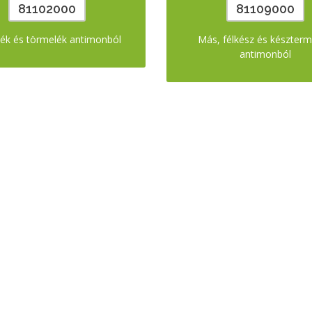
81102000
81109000
dék és törmelék antimonból
Más, félkész és készter
antimonból