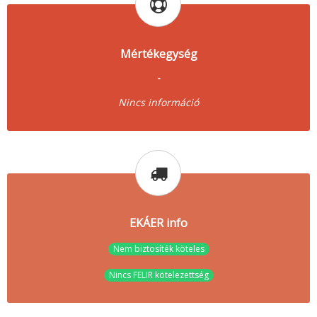
Mértékegység
-
Nincs információ
EKÁER info
Nem biztosíték köteles
Nincs FELIR kötelezettség