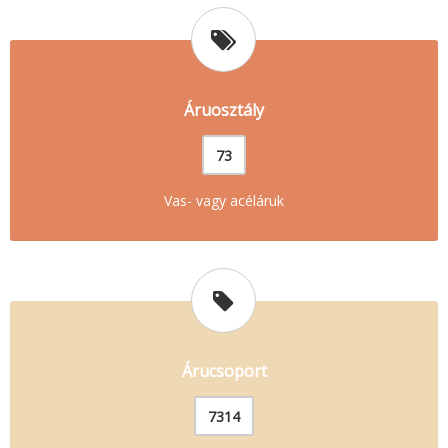
Áruosztály
73
Vas- vagy acéláruk
Árucsoport
7314