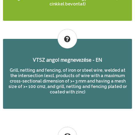
cinkkel bevontat)
VTSZ angol megnevezése - EN
Grill, netting and fencing, of iron or steel wire, welded at
the intersection (excl. products of wire with a maximum
cross-sectional dimension of >= 3 mm and having a mesh
size of >= 100 cm2, and grill, netting and fencing plated or
coated with zinc)