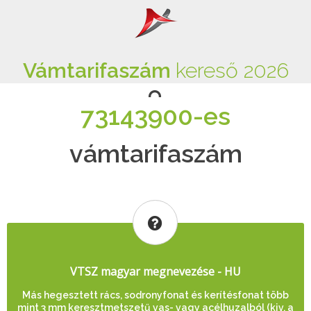
Vámtarifaszám
kereső 2026
73143900-es
vámtarifaszám
VTSZ magyar megnevezése - HU
Más hegesztett rács, sodronyfonat és kerítésfonat több
mint 3 mm keresztmetszetű vas- vagy acélhuzalból (kiv. a