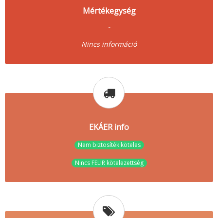
Mértékegység
-
Nincs információ
EKÁER info
Nem biztosíték köteles
Nincs FELIR kötelezettség