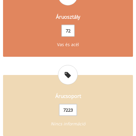
Áruosztály
72
Vas és acél
Árucsoport
7223
Nincs információ