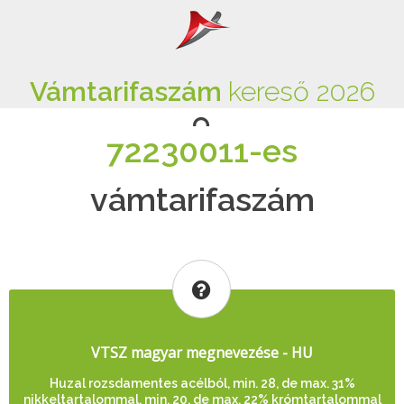
Vámtarifaszám
kereső 2026
72230011-es
vámtarifaszám
VTSZ magyar megnevezése - HU
Huzal rozsdamentes acélból, min. 28, de max. 31%
nikkeltartalommal, min. 20, de max. 22% krómtartalommal