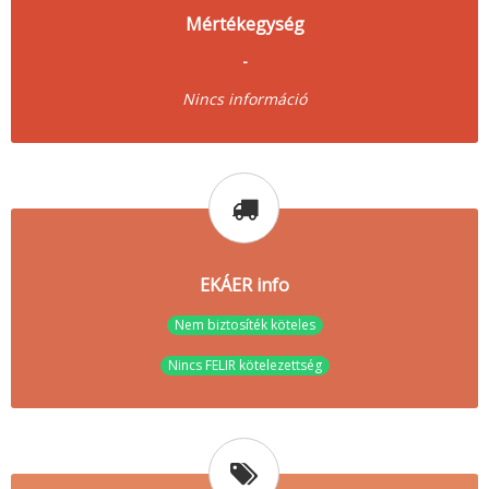
Mértékegység
-
Nincs információ
EKÁER info
Nem biztosíték köteles
Nincs FELIR kötelezettség