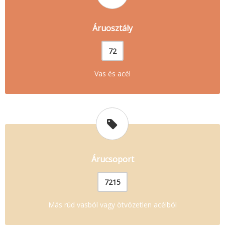
Áruosztály
72
Vas és acél
Árucsoport
7215
Más rúd vasból vagy ötvözetlen acélból