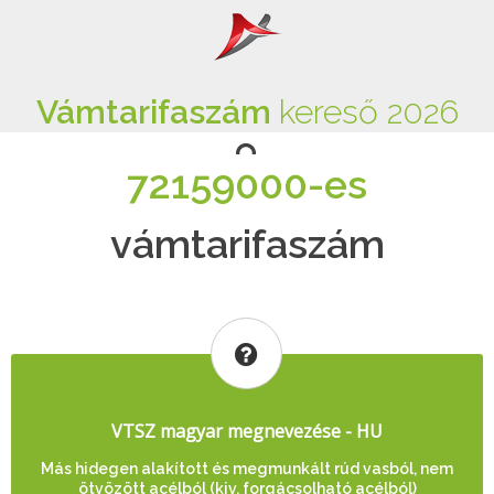
Vámtarifaszám
kereső 2026
72159000-es
vámtarifaszám
VTSZ magyar megnevezése - HU
Más hidegen alakított és megmunkált rúd vasból, nem
ötvözött acélból (kiv. forgácsolható acélból)