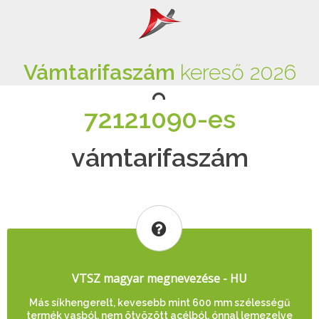
Vámtarifaszám
kereső 2026
72121090-es
vámtarifaszám
VTSZ magyar megnevezése - HU
Más síkhengerelt, kevesebb mint 600 mm szélességű
termék vasból, nem ötvözött acélból, ónnal lemezelve