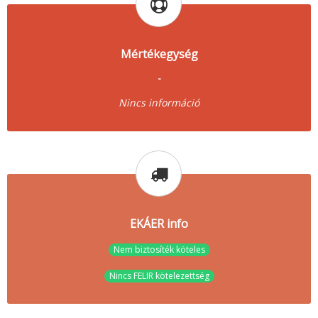
Mértékegység
-
Nincs információ
EKÁER info
Nem biztosíték köteles
Nincs FELIR kötelezettség