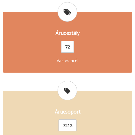
Áruosztály
72
Vas és acél
Árucsoport
7212